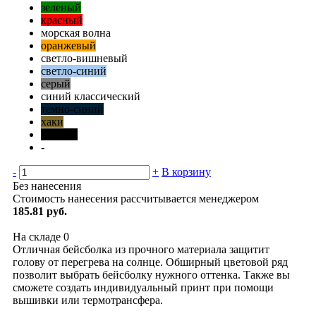
зеленый
красный
морская волна
оранжевый
светло-вишневый
светло-синий
серый
синий классический
темно-синий
хаки
черный
-
-
+
В корзину
Без нанесения
Стоимость нанесения рассчитывается менеджером
185.81 руб.
На складе
0
Отличная бейсболка из прочного материала защитит
голову от перегрева на солнце. Обширный цветовой ряд
позволит выбрать бейсболку нужного оттенка. Также вы
сможете создать индивидуальный принт при помощи
вышивки или термотрансфера.