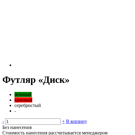
Футляр «Диск»
зеленый
красный
серебристый
-
-
+
В корзину
Без нанесения
Стоимость нанесения рассчитывается менеджером