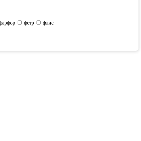
фарфор
фетр
флис