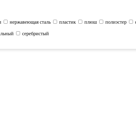
л
нержавеющая cталь
пластик
плюш
полиэстер
альный
серебристый