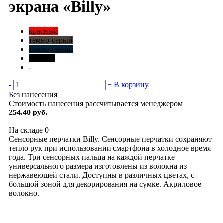
экрана «Billy»
красный
темно-серый
темно-синий
черный
-
-
+
В корзину
Без нанесения
Стоимость нанесения рассчитывается менеджером
254.40 руб.
На складе
0
Сенсорные перчатки Billy. Сенсорные перчатки сохраняют
тепло рук при использовании смартфона в холодное время
года. Три сенсорных пальца на каждой перчатке
универсального размера изготовлены из волокна из
нержавеющей стали. Доступны в различных цветах, с
большой зоной для декорирования на сумке. Акриловое
волокно.