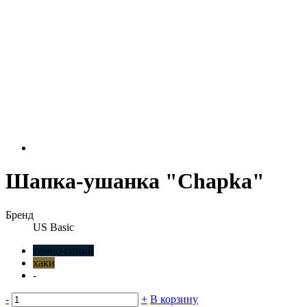
Шапка-ушанка "Chapka"
Бренд
US Basic
темно-синий
хаки
-
-
+
В корзину