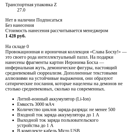
Транспортная упаковка Z
27.0
Нет в наличии
Подписаться
Без нанесения
Стоимость нанесения рассчитывается менеджером
1 428 руб.
На складе
0
Провокационная и ироничная коллекция «Слава Босху!» —
это своего рода интеллектуальный паззл. На подарки
нанесены фрагменты картин Иеронима Босха —
инфернальная жуть, демонические фигуры, настоящий
средневековый сюрреализм. Дополненные текстовыми
аллюзиями на устойчивые выражения, они образуют
сатирические послания, которые нацелены на демонов не
столько средневековых, сколько на современных.
Литий-ионный аккумулятор (Li-Ion)
Емкость 3000 мАч
Количество циклов заряда-разряда: не менее 500
Входной ток заряда аккумулятора до 1 А
Выходной ток заряда пользовательского
устройства до 1 A
В комплекте кабель Micro USB