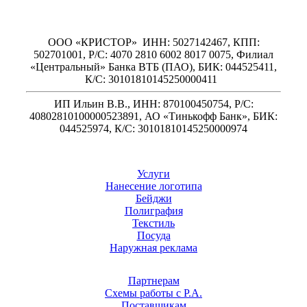
ООО «КРИСТОР» ИНН: 5027142467, КПП:
502701001, Р/С: 4070 2810 6002 8017 0075, Филиал
«Центральный» Банка ВТБ (ПАО), БИК: 044525411,
К/С: 30101810145250000411
ИП Ильин В.В., ИНН: 870100450754, Р/С:
40802810100000523891, АО «Тинькофф Банк», БИК:
044525974, К/С: 30101810145250000974
Услуги
Нанесение логотипа
Бейджи
Полиграфия
Текстиль
Посуда
Наружная реклама
Партнерам
Схемы работы с Р.А.
Поставщикам