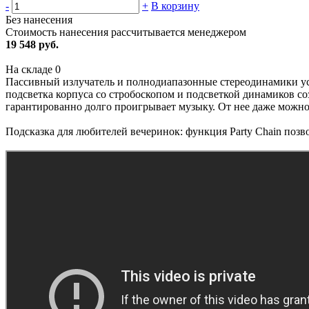
-
+
В корзину
Без нанесения
Стоимость нанесения рассчитывается менеджером
19 548 руб.
На складе
0
Пассивный излучатель и полнодиапазонные стереодинамики ус
подсветка корпуса со стробоскопом и подсветкой динамиков со
гарантированно долго проигрывает музыку. От нее даже можно
Подсказка для любителей вечеринок: функция Party Chain позв