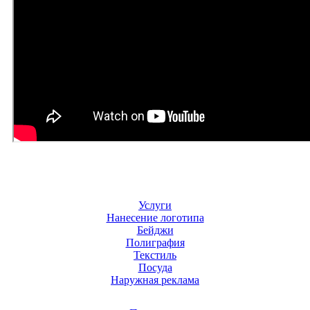
Услуги
Нанесение логотипа
Бейджи
Полиграфия
Текстиль
Посуда
Наружная реклама