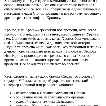
К каждому своему изделию компания Credan относится с
особой тщательностью. Все они имеют свою историю и
символический смысл. Так, предлагаемые здесь шикарные
настольные часы Cronos посвящены известному персонажу
древнегреческих мифов - Хроносу.
Кронос, или Крон — греческий бог времени, отец Зевса.
Кронос - это младший из титанов, шести сыновей Урана и
Геи. Согласно мифам, время, когда Хронос был «владыкою
неба», было золотым веком древнегреческой истории.
Люди в те времена жили, как боги, «со спокойной и ясной-
душою, горя не зная, не зная трудов», по словам Гесиода.
Имя Крона, происходит от греческого слова "хронос" —
время, и сам он — олицетворение всепоглощающего
времени. Все рождается и исчезает во времени..
Часы Cronos от испанского бренда Credan - это дорогой
подарок VIP класса, который украсит классический
интерьер гостиной или рабочего кабинета.
- изготовлено в Испании компанией Credan
- основание часов из итальянского мрамора
- золотой декор в технике Дамаскино
- статуэтка Кроноса выполнена вручную из полимера