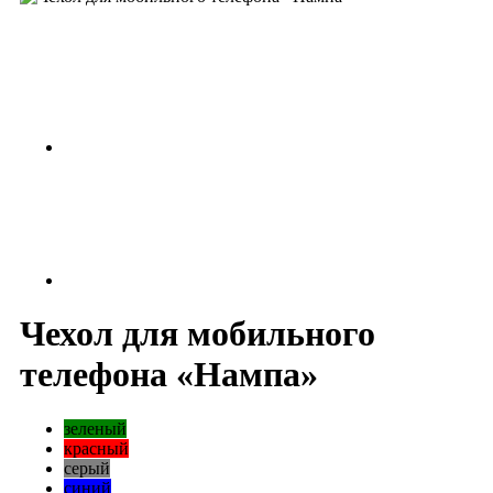
Чехол для мобильного
телефона «Нампа»
зеленый
красный
серый
синий