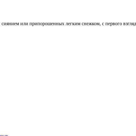
м сиянием или припорошенных легким снежком, с первого взгля
нных