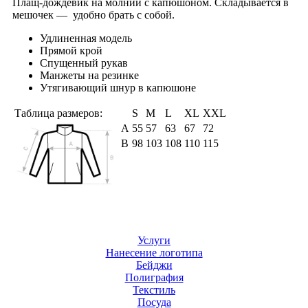
Плащ-дождевик на молнии с капюшоном. Складывается в
мешочек — удобно брать с собой.
Удлиненная модель
Прямой крой
Спущенный рукав
Манжеты на резинке
Утягивающий шнур в капюшоне
Таблица размеров:
S
M
L
XL
XXL
А
55
57
63
67
72
B
98
103
108
110
115
Услуги
Нанесение логотипа
Бейджи
Полиграфия
Текстиль
Посуда