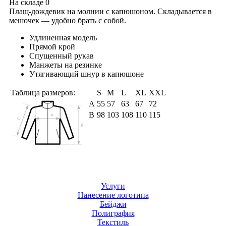
На складе
0
Плащ-дождевик на молнии с капюшоном. Складывается в
мешочек — удобно брать с собой.
Удлиненная модель
Прямой крой
Спущенный рукав
Манжеты на резинке
Утягивающий шнур в капюшоне
Таблица размеров:
S
M
L
XL
XXL
А
55
57
63
67
72
B
98
103
108
110
115
Услуги
Нанесение логотипа
Бейджи
Полиграфия
Текстиль