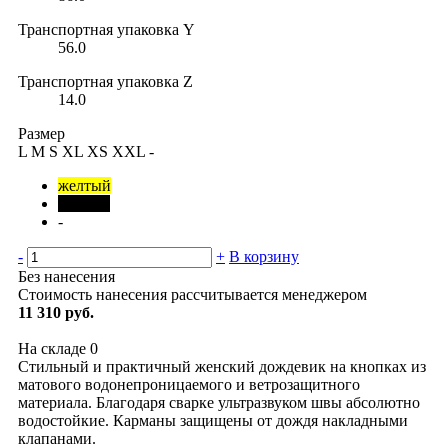
Транспортная упаковка Y
56.0
Транспортная упаковка Z
14.0
Размер
L
M
S
XL
XS
XXL
-
желтый
черный
-
-
+
В корзину
Без нанесения
Стоимость нанесения рассчитывается менеджером
11 310 руб.
На складе
0
Стильный и практичный женский дождевик на кнопках из
матового водонепроницаемого и ветрозащитного
материала. Благодаря сварке ультразвуком швы абсолютно
водостойкие. Карманы защищены от дождя накладными
клапанами.