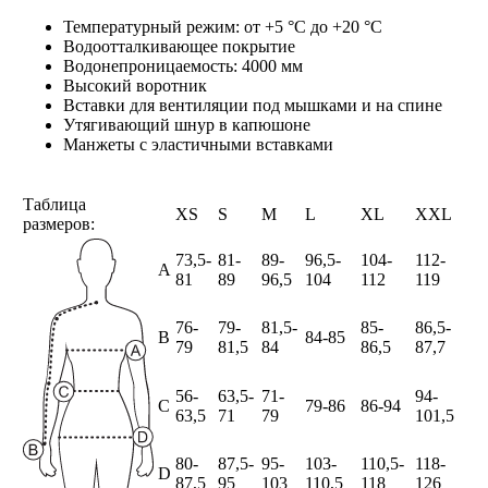
Температурный режим: от +5 °C до +20 °C
Водоотталкивающее покрытие
Водонепроницаемость: 4000 мм
Высокий воротник
Вставки для вентиляции под мышками и на спине
Утягивающий шнур в капюшоне
Манжеты с эластичными вставками
Таблица
XS
S
M
L
XL
XXL
размеров:
73,5-
81-
89-
96,5-
104-
112-
А
81
89
96,5
104
112
119
76-
79-
81,5-
85-
86,5-
B
84-85
79
81,5
84
86,5
87,7
56-
63,5-
71-
94-
C
79-86
86-94
63,5
71
79
101,5
80-
87,5-
95-
103-
110,5-
118-
D
87,5
95
103
110,5
118
126