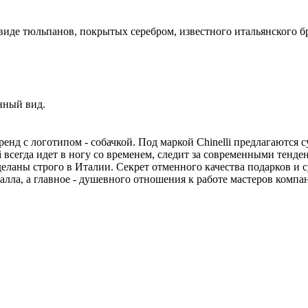
иде тюльпанов, покрытых серебром, известного итальянского бре
нный вид.
ренд с логотипом - собачкой. Под маркой Chinelli предлагаются 
i всегда идет в ногу со временем, следит за современными тенде
еланы строго в Италии. Секрет отменного качества подарков и с
лла, а главное - душевного отношения к работе мастеров компа