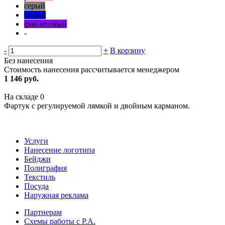
серый
синий
фиолетовый
-
-
+
В корзину
Без нанесения
Стоимость нанесения рассчитывается менеджером
1 146 руб.
На складе
0
Фартук с регулируемой лямкой и двойным карманом.
Услуги
Нанесение логотипа
Бейджи
Полиграфия
Текстиль
Посуда
Наружная реклама
Партнерам
Схемы работы с Р.А.