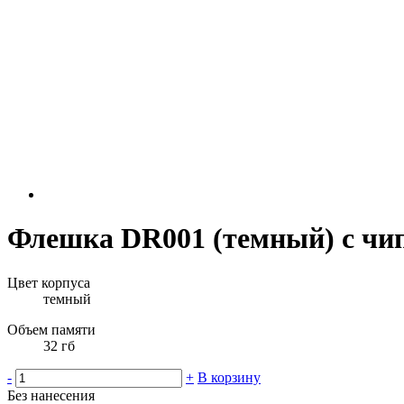
Флешка DR001 (темный) с чип
Цвет корпуса
темный
Объем памяти
32 гб
-
+
В корзину
Без нанесения