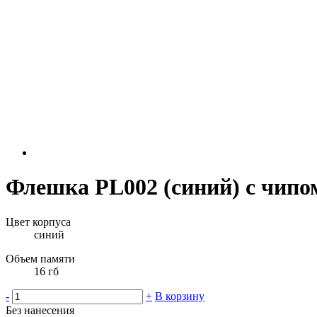
Флешка PL002 (синий) с чипом
Цвет корпуса
синий
Объем памяти
16 гб
-
+
В корзину
Без нанесения