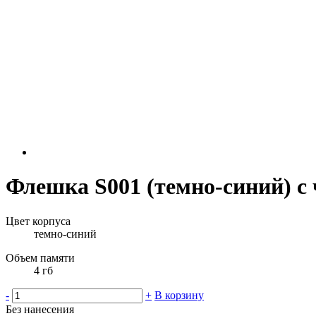
Флешка S001 (темно-синий) с 
Цвет корпуса
темно-синий
Объем памяти
4 гб
-
+
В корзину
Без нанесения