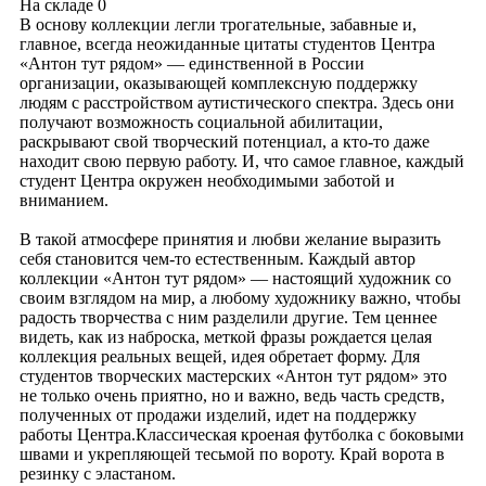
На складе
0
В основу коллекции легли трогательные, забавные и,
главное, всегда неожиданные цитаты студентов Центра
«Антон тут рядом» — единственной в России
организации, оказывающей комплексную поддержку
людям с расстройством аутистического спектра. Здесь они
получают возможность социальной абилитации,
раскрывают свой творческий потенциал, а кто-то даже
находит свою первую работу. И, что самое главное, каждый
студент Центра окружен необходимыми заботой и
вниманием.
В такой атмосфере принятия и любви желание выразить
себя становится чем-то естественным. Каждый автор
коллекции «Антон тут рядом» — настоящий художник со
своим взглядом на мир, а любому художнику важно, чтобы
радость творчества с ним разделили другие. Тем ценнее
видеть, как из наброска, меткой фразы рождается целая
коллекция реальных вещей, идея обретает форму. Для
студентов творческих мастерских «Антон тут рядом» это
не только очень приятно, но и важно, ведь часть средств,
полученных от продажи изделий, идет на поддержку
работы Центра.Классическая кроеная футболка с боковыми
швами и укрепляющей тесьмой по вороту. Край ворота в
резинку с эластаном.