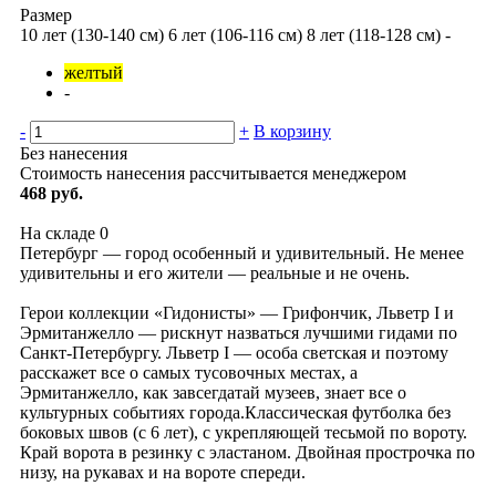
Размер
10 лет (130-140 см)
6 лет (106-116 см)
8 лет (118-128 см)
-
желтый
-
-
+
В корзину
Без нанесения
Стоимость нанесения рассчитывается менеджером
468 руб.
На складе
0
Петербург — город особенный и удивительный. Не менее
удивительны и его жители — реальные и не очень.
Герои коллекции «Гидонисты» — Грифончик, Льветр I и
Эрмитанжелло — рискнут назваться лучшими гидами по
Санкт-Петербургу. Льветр I — особа светская и поэтому
расскажет все о самых тусовочных местах, а
Эрмитанжелло, как завсегдатай музеев, знает все о
культурных событиях города.Классическая футболка без
боковых швов (с 6 лет), с укрепляющей тесьмой по вороту.
Край ворота в резинку с эластаном. Двойная прострочка по
низу, на рукавах и на вороте спереди.