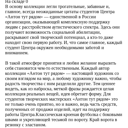
На складе
0
В основу коллекции легли трогательные, забавные и,
главное, всегда неожиданные цитаты студентов Центра
«Антон тут рядом» — единственной в России
организации, оказывающей комплексную поддержку
людям с расстройством аутистического спектра. Здесь они
получают возможность социальной абилитации,
раскрывают свой творческий потенциал, а кто-то даже
находит свою первую работу. И, что самое главное, каждый
студент Центра окружен необходимыми заботой и
вниманием.
В такой атмосфере принятия и любви желание выразить
себя становится чем-то естественным. Каждый автор
коллекции «Антон тут рядом» — настоящий художник со
своим взглядом на мир, а любому художнику важно, чтобы
радость творчества с ним разделили другие. Тем ценнее
видеть, как из наброска, меткой фразы рождается целая
коллекция реальных вещей, идея обретает форму. Для
студентов творческих мастерских «Антон тут рядом» это
не только очень приятно, но и важно, ведь часть средств,
полученных от продажи изделий, идет на поддержку
работы Центра.Классическая кроеная футболка с боковыми
швами и укрепляющей тесьмой по вороту. Край ворота в
резинку с эластаном.