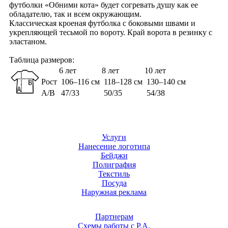
футболки «Обними кота» будет согревать душу как ее
обладателю, так и всем окружающим.
Классическая кроеная футболка с боковыми швами и
укрепляющей тесьмой по вороту. Край ворота в резинку с
эластаном.
Таблица размеров:
6 лет
8 лет
10 лет
Рост
106–116 см
118–128 см
130–140 см
A/B
47/33
50/35
54/38
Услуги
Нанесение логотипа
Бейджи
Полиграфия
Текстиль
Посуда
Наружная реклама
Партнерам
Схемы работы с Р.А.