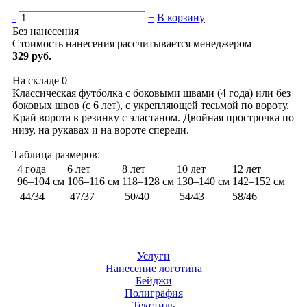
-
+
В корзину
Без нанесения
Стоимость нанесения рассчитывается менеджером
329 руб.
На складе
0
Классическая футболка с боковыми швами (4 года) или без
боковых швов (с 6 лет), с укрепляющей тесьмой по вороту.
Край ворота в резинку с эластаном. Двойная прострочка по
низу, на рукавах и на вороте спереди.
Таблица размеров:
4 года
6 лет
8 лет
10 лет
12 лет
96–104 см
106–116 см
118–128 см
130–140 см
142–152 см
44/34
47/37
50/40
54/43
58/46
Услуги
Нанесение логотипа
Бейджи
Полиграфия
Текстиль