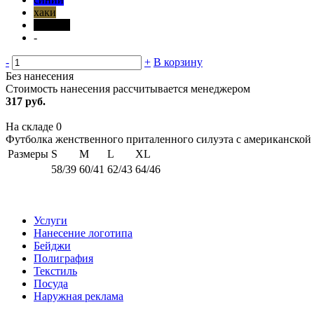
хаки
черный
-
-
+
В корзину
Без нанесения
Стоимость нанесения рассчитывается менеджером
317 руб.
На складе
0
Футболка женственного приталенного силуэта с американской п
Размеры
S
M
L
XL
58/39
60/41
62/43
64/46
Услуги
Нанесение логотипа
Бейджи
Полиграфия
Текстиль
Посуда
Наружная реклама