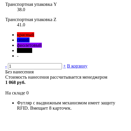
Транспортная упаковка Y
38.0
Транспортная упаковка Z
41.0
красный
синий
фиолетовый
черный
-
-
+
В корзину
Без нанесения
Стоимость нанесения рассчитывается менеджером
1 068 руб.
На складе
0
Футляр с выдвижным механизмом имеет защиту
RFID. Вмещает 8 карточек.