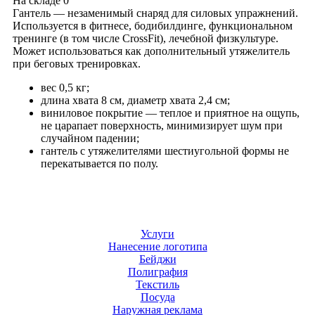
На складе
0
Гантель — незаменимый снаряд для силовых упражнений.
Используется в фитнесе, бодибилдинге, функциональном
тренинге (в том числе CrossFit), лечебной физкультуре.
Mожет использоваться как дополнительный утяжелитель
при беговых тренировках.
вес 0,5 кг;
длина хвата 8 см, диаметр хвата 2,4 см;
виниловое покрытие — теплое и приятное на ощупь,
не царапает поверхность, минимизирует шум при
случайном падении;
гантель с утяжелителями шестиугольной формы не
перекатывается по полу.
Услуги
Нанесение логотипа
Бейджи
Полиграфия
Текстиль
Посуда
Наружная реклама