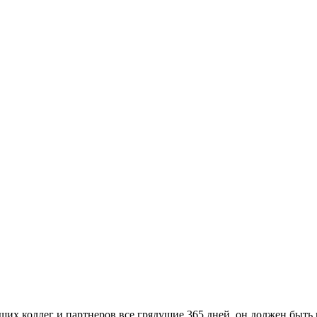
их коллег и партнеров все грядущие 365 дней, он должен быть