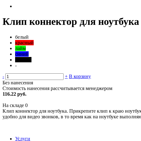
Клип коннектор для ноутбука
белый
красный
лайм
синий
черный
-
-
+
В корзину
Без нанесения
Стоимость нанесения рассчитывается менеджером
116.22 руб.
На складе
0
Клип коннектор для ноутбука. Прикрепите клип к краю ноутбук
удобно для видео звонков, в то время как на ноутбуке выполняю
Услуги