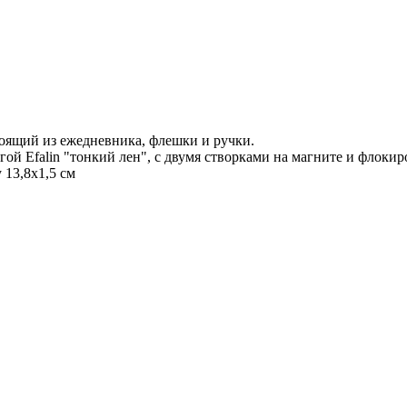
оящий из ежедневника, флешки и ручки.
гой Efalin "тонкий лен", с двумя створками на магните и флок
 13,8х1,5 см