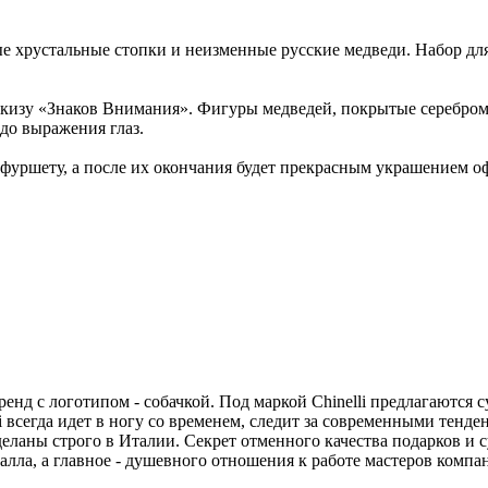
ые хрустальные стопки и неизменные русские медведи. Набор дл
 эскизу «Знаков Внимания». Фигуры медведей, покрытые серебр
до выражения глаз.
 фуршету, а после их окончания будет прекрасным украшением о
ренд с логотипом - собачкой. Под маркой Chinelli предлагаются 
i всегда идет в ногу со временем, следит за современными тенде
еланы строго в Италии. Секрет отменного качества подарков и с
лла, а главное - душевного отношения к работе мастеров компа