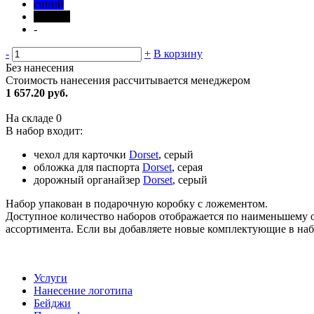
синий
черный
-
-
+
В корзину
Без нанесения
Стоимость нанесения рассчитывается менеджером
1 657.20 руб.
На складе
0
В набор входит:
чехол для карточки
Dorset
, серый
обложка для паспорта
Dorset
, серая
дорожный органайзер
Dorset
, серый
Набор упакован в подарочную коробку с ложементом.
Доступное количество наборов отображается по наименьшему о
ассортимента. Если вы добавляете новые комплектующие в набо
Услуги
Нанесение логотипа
Бейджи