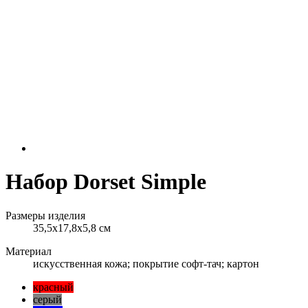
Набор Dorset Simple
Размеры изделия
35,5х17,8х5,8 см
Материал
искусственная кожа; покрытие софт-тач; картон
красный
серый