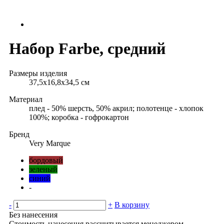
Набор Farbe, средний
Размеры изделия
37,5х16,8х34,5 см
Материал
плед - 50% шерсть, 50% акрил; полотенце - хлопок
100%; коробка - гофрокартон
Бренд
Very Marque
бордовый
зеленый
синий
-
-
+
В корзину
Без нанесения
Стоимость нанесения рассчитывается менеджером