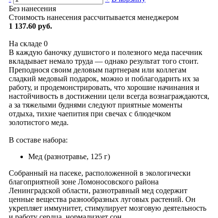
Без нанесения
Стоимость нанесения рассчитывается менеджером
1 137.60 руб.
На складе
0
В каждую баночку душистого и полезного меда пасечник
вкладывает немало труда — однако результат того стоит.
Преподнося своим деловым партнерам или коллегам
сладкий медовый подарок, можно и поблагодарить их за
работу, и продемонстрировать, что хорошие начинания и
настойчивость в достижении цели всегда вознаграждаются,
а за тяжелыми буднями следуют приятные моменты
отдыха, тихие чаепития при свечах с блюдечком
золотистого меда.
В составе набора:
Мед (разнотравье, 125 г)
Собранный на пасеке, расположенной в экологически
благоприятной зоне Ломоносовского района
Ленинградской области, разнотравный мед содержит
ценные вещества разнообразных луговых растений. Он
укрепляет иммунитет, стимулирует мозговую деятельность
и работу сердца, нормализует сон.