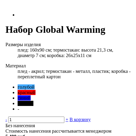
Набор Global Warming
Размеры изделия
плед: 160х90 см; термостакан: высота 21,3 см,
диаметр 7 см; коробка: 26х25х11 см
Материал
плед - акрил; термостакан - металл, пластик; коробка -
переплетный картон
голубой
красный
синий
черный
-
-
+
В корзину
Без нанесения
Стоимость нанесения рассчитывается менеджером