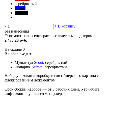
серебристый
синий
черный
-
-
+
В корзину
Без нанесения
Стоимость нанесения рассчитывается менеджером
2 473.20 руб.
На складе
0
В набор входит:
Мультитул
Scout
, серебристый
Фонарик
Aurora
, серебристый
Набор упакован в коробку из дизайнерского картона с
флокированным ложементом.
Срок сборки наборов — от 3 рабочих дней. Уточняйте
информацию у вашего менеджера.