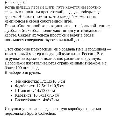
На складе
0
Когда делаешь первые шаги, путь кажется невероятно
сложным и полным препятствий, ведь до победы еще
далеко. Но стоит помнить, что каждый может стать
чемпионом в своей собственной игре.
Герои «Спортивной коллекции» играют в большой теннис,
футбол и баскетбол, поднимают штангу и занимаются
карате. Секрет их успеха прост: они верят в себя и
понемногу совершенствуются каждый день.
Этот сказочно прекрасный мир создала Има Народицкая —
талантливый мастер и ведущий кукольник России. Все
игрушки авторские и полностью расписаны вручную.
Персонажи изготавливаются ограниченным тиражом, не
более 100 шт. в год.
В наборе 5 игрушек:
Теннисистка: 17x13x10,5 см
Футболист: 12,5x11x10,5 см
Штангист: 14x13x7 см
Каратист: 10,5x11x7,5 см
Баскетболист: 14x8x7 см
Игрушки упакованы в деревянную коробку с печатью
персонажей Sports Collection.