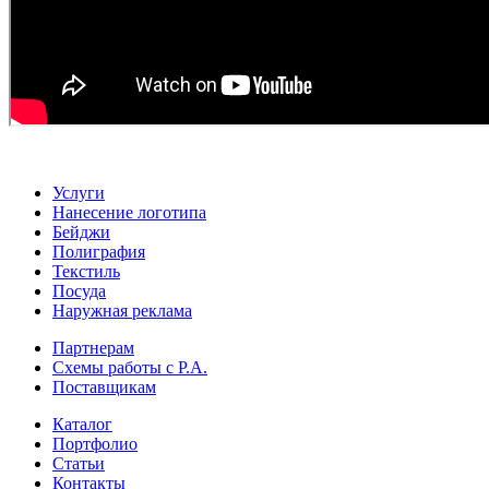
Услуги
Нанесение логотипа
Бейджи
Полиграфия
Текстиль
Посуда
Наружная реклама
Партнерам
Схемы работы с Р.А.
Поставщикам
Каталог
Портфолио
Статьи
Контакты