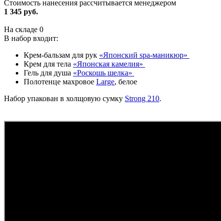
Стоимость нанесения рассчитывается менеджером
1 345 руб.
На складе
0
В набор входит:
Крем-бальзам для рук
«Японский spa-маникюр»
Крем для тела
«Японская камелия»
Гель для душа
«Роскошь шелка»
Полотенце махровое
Large
, белое
Набор упакован в холщовую сумку
Strong 210
.