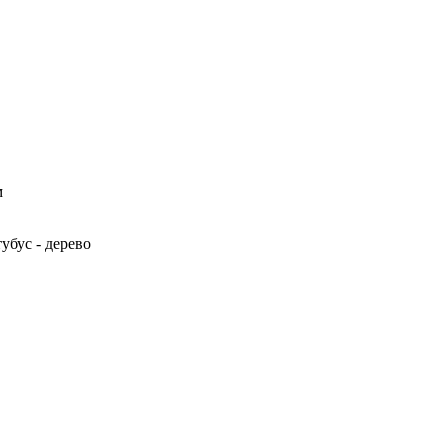
м
убус - дерево