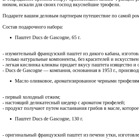
нюхом, искали для своих господ вкуснейшие трюфели.
Подарите вашим деловым партнерам путешествие по самой ром
Состав подарочного набора:
Паштет Ducs de Gascogne, 65 г.
- изумительный французский паштет из дикого кабана, изгото
- только натуральные компоненты, без красителей и искусстве
- легкая кислинка клюквы придает вкусу паштета изящество и 
- Ducs de Gascogne — компания, основанная в 1953 г., производ
Масло оливковое, ароматизированное черными трюфелями
- первый холодный отжим;
- настоящий деликатесный шедевр с ароматом трюфелей;
- продукт получают путем настаивания грибов в масле, которо
Паштет Ducs de Gascogne, 130 г.
- оригинальный французский паштет из печени утки, изготовл