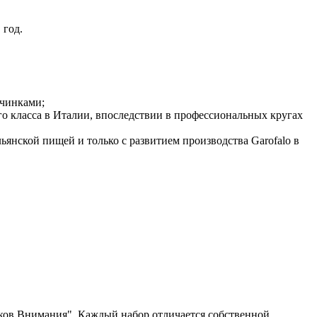
 год.
ачинками;
его класса в Италии, впоследствии в профессиональных кругах
льянской пищей и только с развитием производства Garofalo в
ов Внимания". Каждый набор отличается собственной