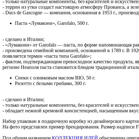
- только натуральные компоненты, без красителей и искусстве
- террин из утки создаст настоящую атмосферу Прованса, а з
- Ducs de Gascogne — компания, основанная в 1953 г., производ
Паста «Лумакони», Garofalo, 500 г.
- сделано в Италии;
- «Лумакони» от Garofalo — паста, по форме напоминающая р
- произведена семейной компанией, основанной в 1789 г. В 19
появляется термин «паста типа Garofalo»;
- фактом, подтверждающим превосходное качество продукта, явл
регионе Неаполя паста становится блюдом традиционной италь
Снеки с оливковым маслом BIO, 50 г.
Ризотто с белыми грибами, 300 г.
- сделано в Италии;
- только натуральные компоненты, без красителей и искусстве
- обладает нежной кремовой консистенцией, насыщенным вкус
Набор упакован в подарочную коробку из дизайнерского карто
На фото представлен пример брендирования. Размер надписи Firs
Под общим названием
КОЛЛЕКЦИЯ ИДЕЙ
объединены ориги