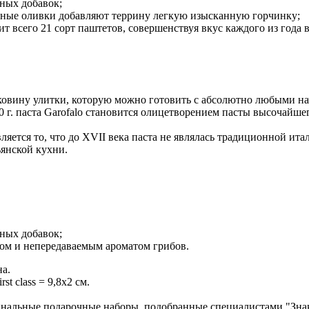
нных добавок;
еленые оливки добавляют террину легкую изысканную горчинку;
ит всего 21 сорт паштетов, совершенствуя вкус каждого из года в
аковину улитки, которую можно готовить с абсолютно любыми н
20 г. паста Garofalo становится олицетворением пасты высочайш
яется то, что до XVII века паста не являлась традиционной ита
янской кухни.
нных добавок;
ом и непередаваемым ароматом грибов.
на.
t class = 9,8х2 см.
нальные подарочные наборы, подобранные специалистами "Знак