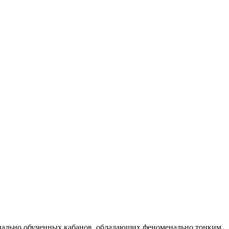
циально обученных кабанов, обладающих феноменально тонким