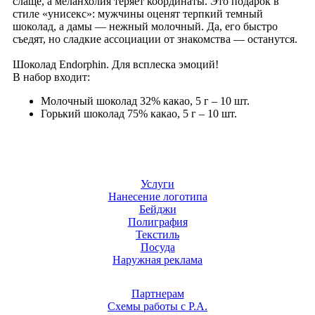
слаще, а меланхолия теряет координаты. Это подарок в
стиле «унисекс»: мужчины оценят терпкий темный
шоколад, а дамы — нежный молочный. Да, его быстро
съедят, но сладкие ассоциации от знакомства ­— останутся.
Шоколад Endorphin. Для всплеска эмоций!
В набор входит:
Молочный шоколад 32% какао, 5 г – 10 шт.
Горький шоколад 75% какао, 5 г – 10 шт.
Услуги
Нанесение логотипа
Бейджи
Полиграфия
Текстиль
Посуда
Наружная реклама
Партнерам
Схемы работы с Р.А.