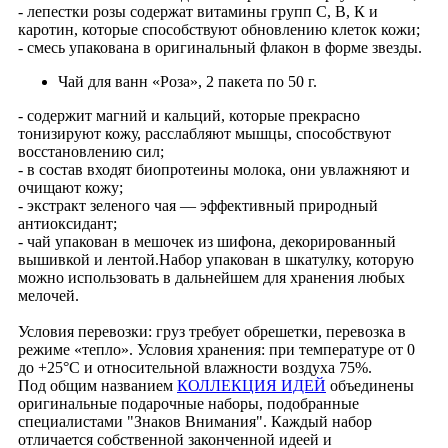
- лепестки розы содержат витамины групп С, В, К и
каротин, которые способствуют обновлению клеток кожи;
- смесь упакована в оригинальный флакон в форме звезды.
Чай для ванн «Роза», 2 пакета по 50 г.
- содержит магний и кальций, которые прекрасно
тонизируют кожу, расслабляют мышцы, способствуют
восстановлению сил;
- в состав входят биопротеины молока, они увлажняют и
очищают кожу;
- экстракт зеленого чая — эффективный природный
антиоксидант;
- чай упакован в мешочек из шифона, декорированный
вышивкой и лентой.Набор упакован в шкатулку, которую
можно использовать в дальнейшем для хранения любых
мелочей.
Условия перевозки: груз требует обрешетки, перевозка в
режиме «тепло». Условия хранения: при температуре от 0
до +25°C и относительной влажности воздуха 75%.
Под общим названием
КОЛЛЕКЦИЯ ИДЕЙ
объединены
оригинальные подарочные наборы, подобранные
специалистами "Знаков Внимания". Каждый набор
отличается собственной законченной идеей и