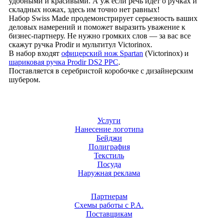
удобными и красивыми. А уж если речь идет о ручках и
складных ножах, здесь им точно нет равных!
Набор Swiss Made продемонстрирует серьезность ваших
деловых намерений и поможет выразить уважение к
бизнес-партнеру. Не нужно громких слов — за вас все
скажут ручка Prodir и мультитул Victorinox.
В набор входят
офицерский нож Spartan
(Victorinox) и
шариковая ручка Prodir DS2 PPC
.
Поставляется в серебристой коробочке с дизайнерским
шубером.
Услуги
Нанесение логотипа
Бейджи
Полиграфия
Текстиль
Посуда
Наружная реклама
Партнерам
Схемы работы с Р.А.
Поставщикам