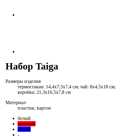
Набор Taiga
Размеры изделия
термостакан: 14,4x7,5x7,4 см; чай: 8х4,5х18 см;
коробка: 21,3х16,5х7,8 см
Материал
пластик; картон
белый
красный
синий
-