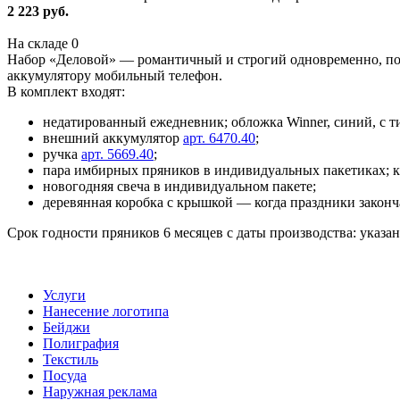
2 223 руб.
На складе
0
Набор «Деловой» — романтичный и строгий одновременно, позв
аккумулятору мобильный телефон.
В комплект входят:
недатированный ежедневник; обложка Winner, синий, с тисн
внешний аккумулятор
арт. 6470.40
;
ручка
арт. 5669.40
;
пара имбирных пряников в индивидуальных пакетиках; к
новогодняя свеча в индивидуальном пакете;
деревянная коробка с крышкой — когда праздники законч
Срок годности пряников 6 месяцев с даты производства: указан
Услуги
Нанесение логотипа
Бейджи
Полиграфия
Текстиль
Посуда
Наружная реклама