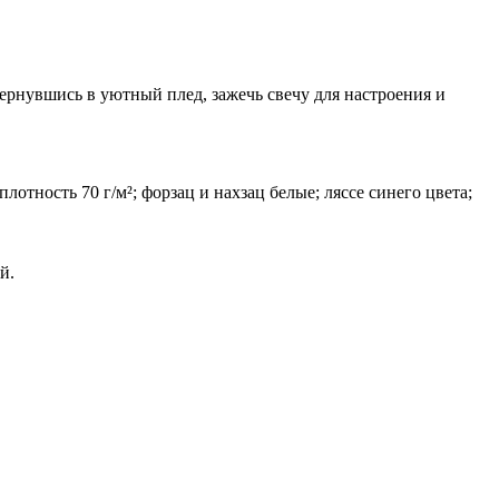
вернувшись в уютный плед, зажечь свечу для настроения и
лотность 70 г/м²; форзац и нахзац белые; ляссе синего цвета;
й.