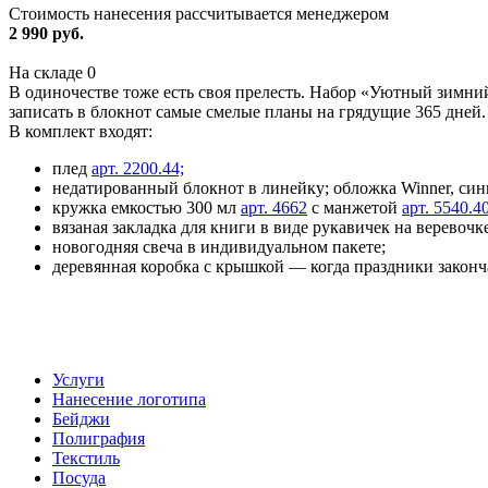
Стоимость нанесения рассчитывается менеджером
2 990 руб.
На складе
0
В одиночестве тоже есть своя прелесть. Набор «Уютный зимний
записать в блокнот самые смелые планы на грядущие 365 дней.
В комплект входят:
плед
арт. 2200.44;
недатированный блокнот в линейку; обложка Winner, синий,
кружка емкостью 300 мл
арт. 4662
с манжетой
арт. 5540.4
вязаная закладка для книги в виде рукавичек на веревочке
новогодняя свеча в индивидуальном пакете;
деревянная коробка с крышкой — когда праздники законч
Услуги
Нанесение логотипа
Бейджи
Полиграфия
Текстиль
Посуда