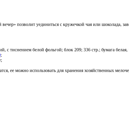
 вечер» позволит уединиться с кружечкой чая или шоколада, за
 с тиснением белой фольгой; блок 209; 336 стр.; бумага белая, п
0
;
;
атся, ее можно использовать для хранения хозяйственных мелоче