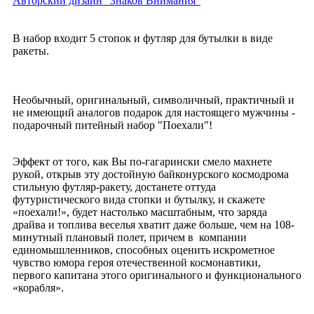
Авторский дизайн "Знаков Внимания"
В набор входит 5 стопок и футляр для бутылки в виде
ракеты.
Необычный, оригинальный, символичный, практичный и
не имеющий аналогов подарок для настоящего мужчины -
подарочный питейный набор "Поехали"!
Эффект от того, как Вы по-гагарински смело махнете
рукой, открыв эту достойную байконурского космодрома
стильную футляр-ракету, достанете оттуда
футуристического вида стопки и бутылку, и скажете
«поехали!», будет настолько масштабным, что заряда
драйва и топлива веселья хватит даже больше, чем на 108-
минутный плановый полет, причем в компании
единомышленников, способных оценить искрометное
чувство юмора героя отечественной космонавтики,
первого капитана этого оригинального и функционального
«корабля».