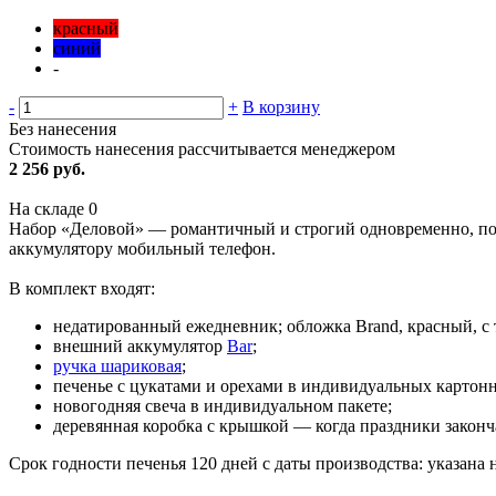
красный
синий
-
-
+
В корзину
Без нанесения
Стоимость нанесения рассчитывается менеджером
2 256 руб.
На складе
0
Набор «Деловой» — романтичный и строгий одновременно, позв
аккумулятору мобильный телефон.
В комплект входят:
недатированный ежедневник; обложка Brand, красный, с тис
внешний аккумулятор
Bar
;
ручка шариковая
;
печенье с цукатами и орехами в индивидуальных картонн
новогодняя свеча в индивидуальном пакете;
деревянная коробка с крышкой — когда праздники законч
Срок годности печенья 120 дней с даты производства: указана 