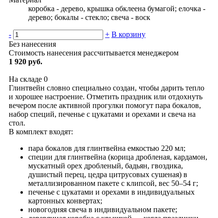
коробка - дерево, крышка обклеена бумагой; елочка -
дерево; бокалы - стекло; свеча - воск
-
+
В корзину
Без нанесения
Стоимость нанесения рассчитывается менеджером
1 920 руб.
На складе
0
Глинтвейн словно специально создан, чтобы дарить тепло
и хорошее настроение. Отметить праздник или отдохнуть
вечером после активной прогулки помогут пара бокалов,
набор специй, печенье с цукатами и орехами и свеча на
стол.
В комплект входят:
пара бокалов для глинтвейна емкостью 220 мл;
специи для глинтвейна (корица дробленая, кардамон,
мускатный орех дробленый, бадьян, гвоздика,
душистый перец, цедра цитрусовых сушеная) в
металлизированном пакете с клипсой, вес 50–54 г;
печенье с цукатами и орехами в индивидуальных
картонных конвертах;
новогодняя свеча в индивидуальном пакете;